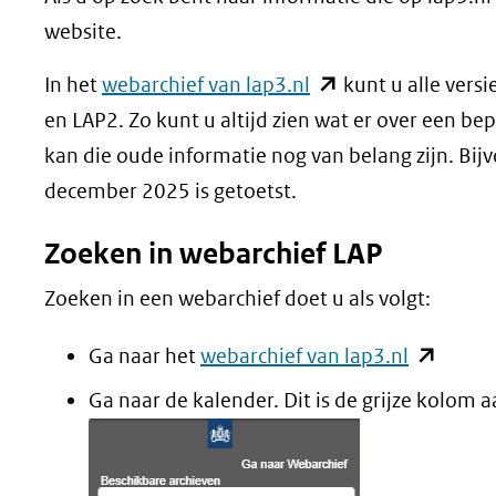
website.
(opent
In het
webarchief van lap3.nl
kunt u alle vers
in
en LAP2. Zo kunt u altijd zien wat er over een 
nieuw
kan die oude informatie nog van belang zijn. Bi
venster)
december 2025 is getoetst.
(verwijst
Zoeken in webarchief LAP
naar
een
Zoeken in een webarchief doet u als volgt:
andere
(opent
Ga naar het
webarchief van lap3.nl
website)
in
Ga naar de kalender. Dit is de grijze kolom a
nieuw
venster)