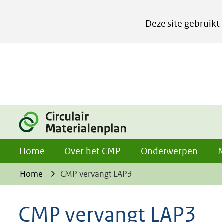
Cookies
Deze site gebruikt
instellen
Hier
kan
het
gebruik
van
cookies
op
Home
Over het CMP
Onderwerpen
deze
website
Home
CMP vervangt LAP3
worden
toegestaan
CMP vervangt LAP3
of