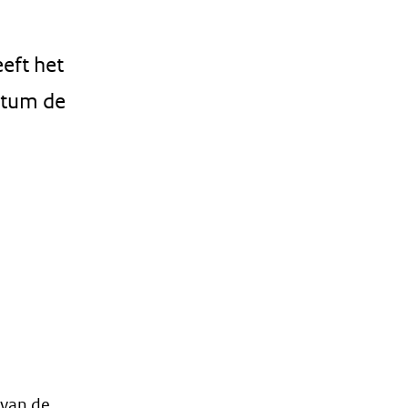
eft het
atum de
 van de