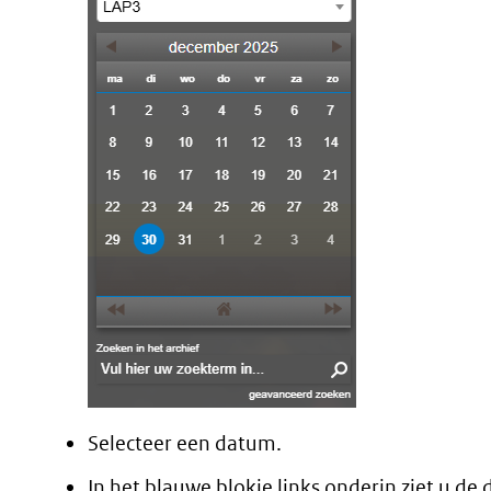
(verwijst
naar
een
andere
website)
Selecteer een datum.
In het blauwe blokje links onderin ziet u de