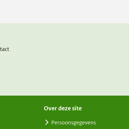
andere
website)
tact
Over deze site
Persoonsgegevens