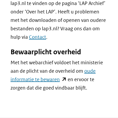
lap3.nl te vinden op de pagina ‘LAP Archief’
onder ‘Over het LAP’. Heeft u problemen
met het downloaden of openen van oudere
bestanden op lap3.nl? Vraag ons dan om
hulp via
Contact
.
Bewaarplicht overheid
Met het webarchief voldoet het ministerie
aan de plicht van de overheid om
oude
(opent
informatie te bewaren
en ervoor te
in
zorgen dat die goed vindbaar blijft.
nieuw
venster)
(verwijst