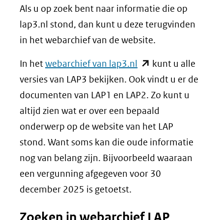
Als u op zoek bent naar informatie die op
lap3.nl stond, dan kunt u deze terugvinden
in het webarchief van de website.
(opent
In het
webarchief van lap3.nl
kunt u alle
in
versies van LAP3 bekijken. Ook vindt u er de
nieuw
documenten van LAP1 en LAP2. Zo kunt u
venster)
altijd zien wat er over een bepaald
(verwijst
onderwerp op de website van het LAP
naar
stond. Want soms kan die oude informatie
een
nog van belang zijn. Bijvoorbeeld waaraan
andere
een vergunning afgegeven voor 30
website)
december 2025 is getoetst.
Zoeken in webarchief LAP