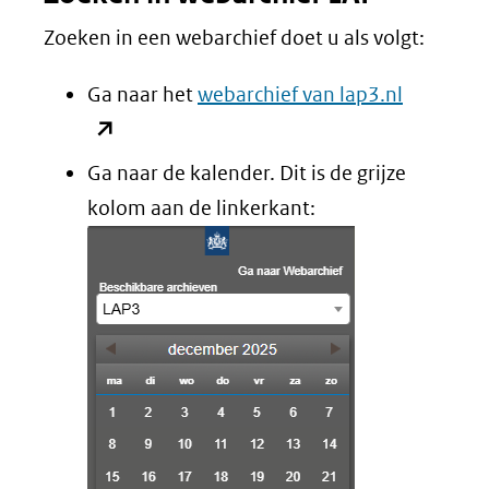
Zoeken in een webarchief doet u als volgt:
(opent
Ga naar het
webarchief van lap3.nl
in
nieuw
Ga naar de kalender. Dit is de grijze
venster)
kolom aan de linkerkant:
(verwijst
naar
een
andere
website)