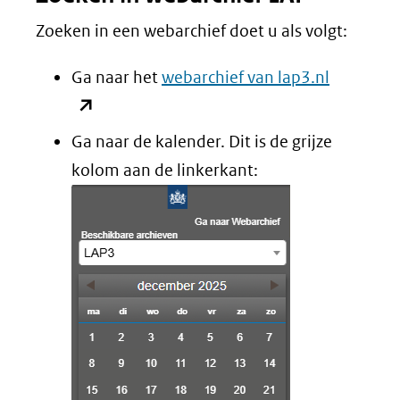
Zoeken in een webarchief doet u als volgt:
(opent
Ga naar het
webarchief van lap3.nl
in
nieuw
Ga naar de kalender. Dit is de grijze
venster)
kolom aan de linkerkant:
(verwijst
naar
een
andere
website)