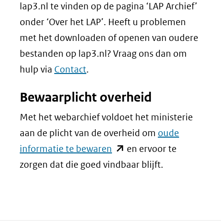
lap3.nl te vinden op de pagina ‘LAP Archief’
onder ‘Over het LAP’. Heeft u problemen
met het downloaden of openen van oudere
bestanden op lap3.nl? Vraag ons dan om
hulp via
Contact
.
Bewaarplicht overheid
Met het webarchief voldoet het ministerie
aan de plicht van de overheid om
oude
(opent
informatie te bewaren
en ervoor te
in
zorgen dat die goed vindbaar blijft.
nieuw
venster)
(verwijst