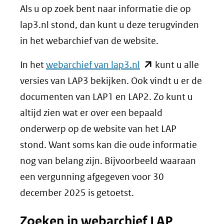
Als u op zoek bent naar informatie die op
lap3.nl stond, dan kunt u deze terugvinden
in het webarchief van de website.
(opent
In het
webarchief van lap3.nl
kunt u alle
in
versies van LAP3 bekijken. Ook vindt u er de
nieuw
documenten van LAP1 en LAP2. Zo kunt u
venster)
altijd zien wat er over een bepaald
(verwijst
onderwerp op de website van het LAP
naar
stond. Want soms kan die oude informatie
een
nog van belang zijn. Bijvoorbeeld waaraan
andere
een vergunning afgegeven voor 30
website)
december 2025 is getoetst.
Zoeken in webarchief LAP