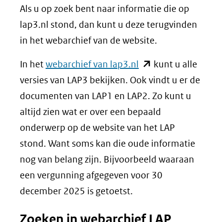
Als u op zoek bent naar informatie die op
lap3.nl stond, dan kunt u deze terugvinden
in het webarchief van de website.
(opent
In het
webarchief van lap3.nl
kunt u alle
in
versies van LAP3 bekijken. Ook vindt u er de
nieuw
documenten van LAP1 en LAP2. Zo kunt u
venster)
altijd zien wat er over een bepaald
(verwijst
onderwerp op de website van het LAP
naar
stond. Want soms kan die oude informatie
een
nog van belang zijn. Bijvoorbeeld waaraan
andere
een vergunning afgegeven voor 30
website)
december 2025 is getoetst.
Zoeken in webarchief LAP