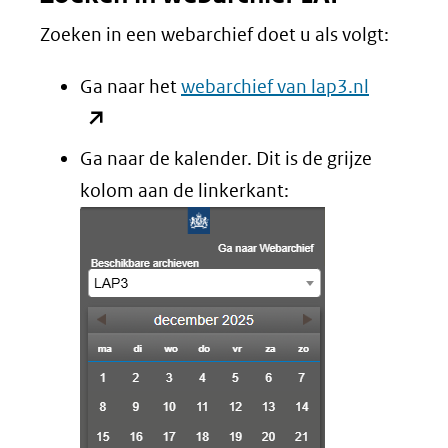
Zoeken in een webarchief doet u als volgt:
(opent
Ga naar het
webarchief van lap3.nl
in
nieuw
Ga naar de kalender. Dit is de grijze
venster)
kolom aan de linkerkant:
(verwijst
naar
een
andere
website)