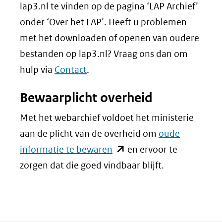
lap3.nl te vinden op de pagina ‘LAP Archief’
onder ‘Over het LAP’. Heeft u problemen
met het downloaden of openen van oudere
bestanden op lap3.nl? Vraag ons dan om
hulp via
Contact
.
Bewaarplicht overheid
Met het webarchief voldoet het ministerie
aan de plicht van de overheid om
oude
(opent
informatie te bewaren
en ervoor te
in
zorgen dat die goed vindbaar blijft.
nieuw
venster)
(verwijst