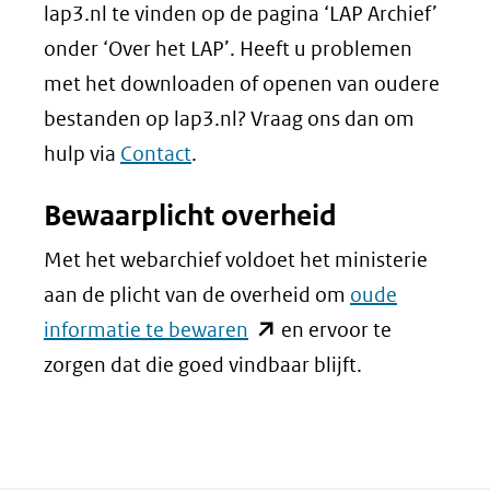
lap3.nl te vinden op de pagina ‘LAP Archief’
onder ‘Over het LAP’. Heeft u problemen
met het downloaden of openen van oudere
bestanden op lap3.nl? Vraag ons dan om
hulp via
Contact
.
Bewaarplicht overheid
Met het webarchief voldoet het ministerie
aan de plicht van de overheid om
oude
(opent
informatie te bewaren
en ervoor te
in
zorgen dat die goed vindbaar blijft.
nieuw
venster)
(verwijst