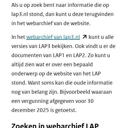
Als u op zoek bent naar informatie die op
lap3.nl stond, dan kunt u deze terugvinden
in het webarchief van de website.
(opent
In het
webarchief van lap3.nl
kunt u alle
in
versies van LAP3 bekijken. Ook vindt u er de
nieuw
documenten van LAP1 en LAP2. Zo kunt u
venster)
altijd zien wat er over een bepaald
(verwijst
onderwerp op de website van het LAP
naar
stond. Want soms kan die oude informatie
een
nog van belang zijn. Bijvoorbeeld waaraan
andere
een vergunning afgegeven voor 30
website)
december 2025 is getoetst.
Zoeken in webarchief LAP