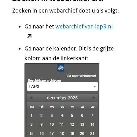
Zoeken in een webarchief doet u als volgt:
(opent
Ga naar het
webarchief van lap3.nl
in
nieuw
Ga naar de kalender. Dit is de grijze
venster)
kolom aan de linkerkant:
(verwijst
naar
een
andere
website)