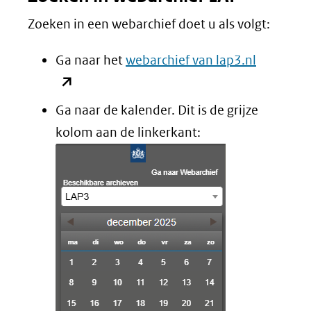
Zoeken in een webarchief doet u als volgt:
(opent
Ga naar het
webarchief van lap3.nl
in
nieuw
Ga naar de kalender. Dit is de grijze
venster)
kolom aan de linkerkant:
(verwijst
naar
een
andere
website)