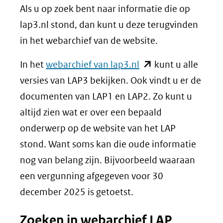
Als u op zoek bent naar informatie die op
lap3.nl stond, dan kunt u deze terugvinden
in het webarchief van de website.
(opent
In het
webarchief van lap3.nl
kunt u alle
in
versies van LAP3 bekijken. Ook vindt u er de
nieuw
documenten van LAP1 en LAP2. Zo kunt u
venster)
altijd zien wat er over een bepaald
(verwijst
onderwerp op de website van het LAP
naar
stond. Want soms kan die oude informatie
een
nog van belang zijn. Bijvoorbeeld waaraan
andere
een vergunning afgegeven voor 30
website)
december 2025 is getoetst.
Zoeken in webarchief LAP