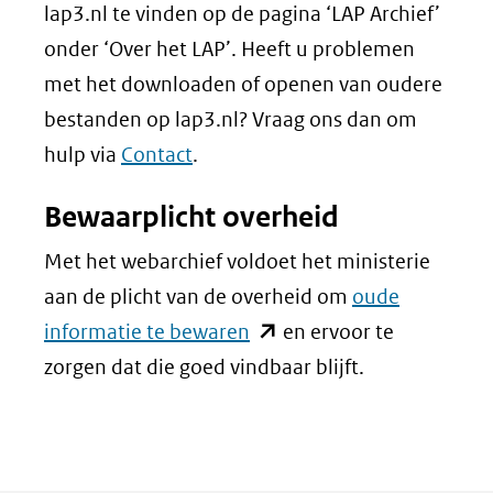
lap3.nl te vinden op de pagina ‘LAP Archief’
onder ‘Over het LAP’. Heeft u problemen
met het downloaden of openen van oudere
bestanden op lap3.nl? Vraag ons dan om
hulp via
Contact
.
Bewaarplicht overheid
Met het webarchief voldoet het ministerie
aan de plicht van de overheid om
oude
(opent
informatie te bewaren
en ervoor te
in
zorgen dat die goed vindbaar blijft.
nieuw
venster)
(verwijst